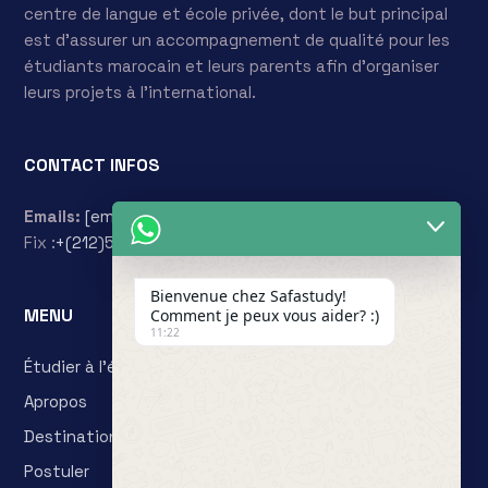
centre de langue et école privée, dont le but principal
est d’assurer un accompagnement de qualité pour les
étudiants marocain et leurs parents afin d’organiser
leurs projets à l’international.
CONTACT INFOS
Emails:
[email protected]
[email protected]
Télephone:
Fix :
+(212)524 331 570
GSM :
+(212)666 633 562
Bienvenue chez Safastudy!
MENU
Comment je peux vous aider? :)
11:22
Étudier à l’étranger
Apropos
Destinations
Postuler